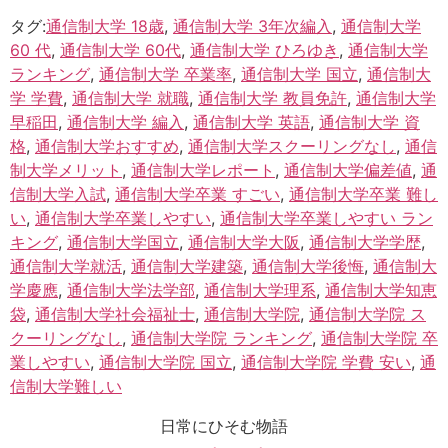
タグ:
通信制大学 18歳
,
通信制大学 3年次編入
,
通信制大学
60 代
,
通信制大学 60代
,
通信制大学 ひろゆき
,
通信制大学
ランキング
,
通信制大学 卒業率
,
通信制大学 国立
,
通信制大
学 学費
,
通信制大学 就職
,
通信制大学 教員免許
,
通信制大学
早稲田
,
通信制大学 編入
,
通信制大学 英語
,
通信制大学 資
格
,
通信制大学おすすめ
,
通信制大学スクーリングなし
,
通信
制大学メリット
,
通信制大学レポート
,
通信制大学偏差値
,
通
信制大学入試
,
通信制大学卒業 すごい
,
通信制大学卒業 難し
い
,
通信制大学卒業しやすい
,
通信制大学卒業しやすい ラン
キング
,
通信制大学国立
,
通信制大学大阪
,
通信制大学学歴
,
通信制大学就活
,
通信制大学建築
,
通信制大学後悔
,
通信制大
学慶應
,
通信制大学法学部
,
通信制大学理系
,
通信制大学知恵
袋
,
通信制大学社会福祉士
,
通信制大学院
,
通信制大学院 ス
クーリングなし
,
通信制大学院 ランキング
,
通信制大学院 卒
業しやすい
,
通信制大学院 国立
,
通信制大学院 学費 安い
,
通
信制大学難しい
日常にひそむ物語